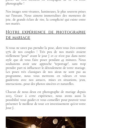
photographe !
Nos images sont vivantes, lumineuses, le plus souvent prises
sur l'instant. Nous aimons immortaliser des moments de
joie, de grands éclats de rire, la complicité qui existe entre
nos mariés.
Notre expérience de photographe
de mariage
Si vous ne savez pas prendre la pose, alors vous êtes comme
97% de nos couples ! Très peu de nos mariés avaient
réellement "posé" avant le jour J et ce n'est pas dans notre
style que de vous faire poser pendant 45 minutes. Nous
souhaitons avoir une approche "reportage", sans trop
prendre part ni influencer le déroulement de votre mariage.
Les poses très classiques de nos aïeux ne sont pas au
programme, nous vous mettrons en valeurs et vous
guiderons avec nos astuces, mises en situations, jeux,
interactions...pour des photos sincères et naturelles.
Chacun de nous deux est photographe de mariage depuis
2013. Grace à cette expérience, nous avons aussi la
possibilité vous guider et vous conseiller pour pouvoir vous
présenter le meilleur de tout cet investissement qu'est votre
Jour J.