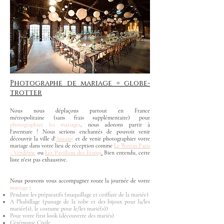
Photographe de mariage = globe-
trotter
Nous nous déplaçons partout en France
métropolitaine (sans frais supplémentaire) pour
photographier les mariages
, nous adorons partir à
l'aventure ! Nous serions enchantés de pouvoir venir
découvrir la ville d'
Antony
et de venir photographier votre
mariage dans votre lieu de réception comme
Le Westin Paris
- Vendôme
ou
Les Pavillons des Etangs
.
Bien entendu, cette
liste n'est pas exhaustive.
Nous pouvons vous accompagner toute la journée de votre
mariage
:
Pendant les préparatifs (maquillage et coiffure de la mariée)
A l"habillage (passage de la robe et des bijoux pour la/les
mariée(s), le costume pour le/les marié(s))
Pour votre first look (découverte des mariés)
Cérémonie Civile