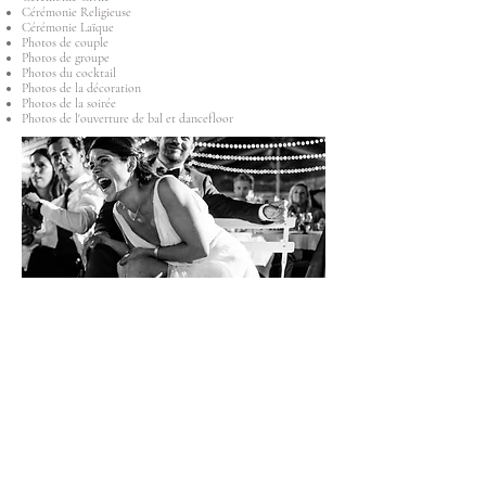
Cérémonie Religieuse
Cérémonie Laïque
Photos de couple
Photos de groupe
Photos du cocktail
Photos de la décoration
Photos de la soirée
Photos de l'ouverture de bal et dancefloor
Nous proposons aussi en option
:
Albums photo
Tirages
Drone
Borne à Selfie ou Photobooth (notre Flightborne)
Séance engagement
Séance Day After
Reportage du brunch du lendemain