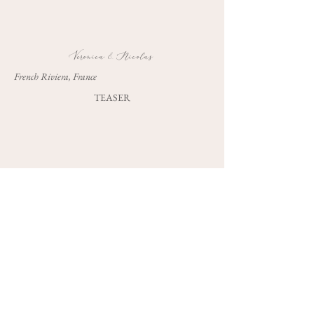
Veronica & Nicolas
French Riviera, France
TEASER
Edito : Haute-Couture 2.0
French Riviera, France
TEASER