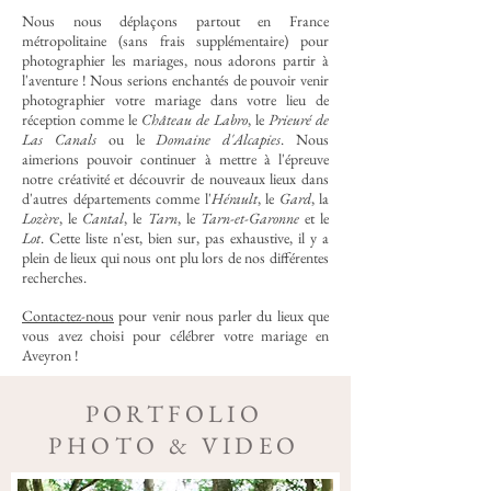
Nous nous déplaçons partout en France
métropolitaine (sans frais supplémentaire) pour
photographier les mariages, nous adorons partir à
l'aventure ! Nous serions enchantés de pouvoir venir
photographier votre mariage dans votre lieu de
réception comme le
Château de Labro
,
le
Prieuré de
Las Canals
ou le
Domaine d'Alcapies
. Nous
aimerions pouvoir continuer à mettre à l'épreuve
notre créativité et découvrir de nouveaux lieux dans
d'autres départements comme l'
Hérault
, le
Gard
, la
Lozère
, le
Cantal
, le
Tarn
, le
Tarn-et-Garonne
et le
Lot
. Cette liste n'est, bien sur, pas exhaustive, il y a
plein de lieux qui nous ont plu lors de nos différentes
recherches.
Contactez-nous
pour venir nous parler du lieux que
vous avez choisi pour célébrer votre mariage en
Aveyron !
PORTFOLIO
PHOTO & VIDEO