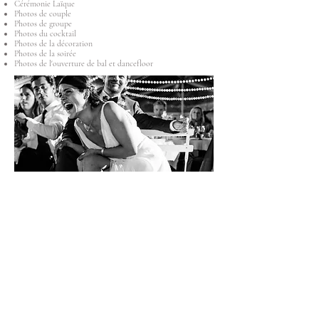
Cérémonie Laïque
Photos de couple
Photos de groupe
Photos du cocktail
Photos de la décoration
Photos de la soirée
Photos de l'ouverture de bal et dancefloor
Nous proposons aussi en option
:
Albums photo
Tirages
Drone
Borne à Selfie ou Photobooth (notre Flightborne)
Séance engagement
Séance Day After
Reportage du brunch du lendemain
Les photos que nous vous livrerons par la suite sur clef USB