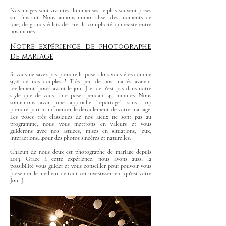
Nos images sont vivantes, lumineuses, le plus souvent prises
sur l'instant. Nous aimons immortaliser des moments de
joie, de grands éclats de rire, la complicité qui existe entre
nos mariés.
Notre expérience de photographe
de mariage
Si vous ne savez pas prendre la pose, alors vous êtes comme
97% de nos couples ! Très peu de nos mariés avaient
réellement "posé" avant le jour J et ce n'est pas dans notre
style que de vous faire poser pendant 45 minutes. Nous
souhaitons avoir une approche "reportage", sans trop
prendre part ni influencer le déroulement de votre mariage.
Les poses très classiques de nos aïeux ne sont pas au
programme, nous vous mettrons en valeurs et vous
guiderons avec nos astuces, mises en situations, jeux,
interactions...pour des photos sincères et naturelles.
Chacun de nous deux est photographe de mariage depuis
2013. Grace à cette expérience, nous avons aussi la
possibilité vous guider et vous conseiller pour pouvoir vous
présenter le meilleur de tout cet investissement qu'est votre
Jour J.