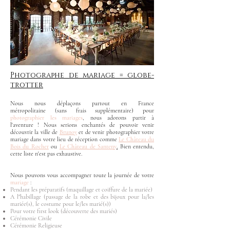
Photographe de mariage = globe-
trotter
Nous nous déplaçons partout en France
métropolitaine (sans frais supplémentaire) pour
photographier les mariages
, nous adorons partir à
l'aventure ! Nous serions enchantés de pouvoir venir
découvrir la ville de
Brunoy
et de venir photographier votre
mariage dans votre lieu de réception comme
Le Château du
Bois du Rocher
ou
Le Château de Santeny
.
Bien entendu,
cette liste n'est pas exhaustive.
Nous pouvons vous accompagner toute la journée de votre
mariage
:
Pendant les préparatifs (maquillage et coiffure de la mariée)
A l"habillage (passage de la robe et des bijoux pour la/les
mariée(s), le costume pour le/les marié(s))
Pour votre first look (découverte des mariés)
Cérémonie Civile
Cérémonie Religieuse