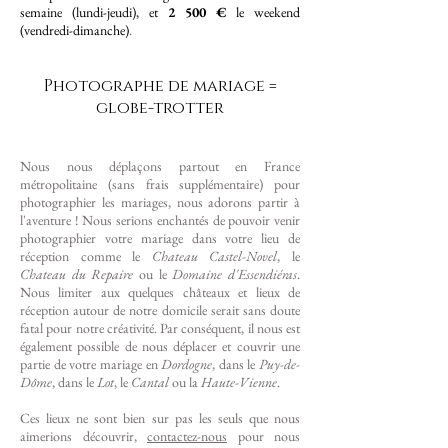
semaine (lundi-jeudi), et
2 500 €
le weekend
(vendredi-dimanche)
.
Photographe de mariage =
globe-trotter
Nous nous déplaçons partout en France
métropolitaine (sans frais supplémentaire) pour
photographier les mariages, nous adorons partir à
l'aventure ! Nous serions enchantés de pouvoir venir
photographier votre mariage dans votre lieu de
réception comme le
Chateau Castel-Novel
,
le
Chateau du Repaire
ou le
Domaine d'Essendiéras
.
Nous limiter aux quelques châteaux et lieux de
réception autour de notre domicile serait sans doute
fatal pour notre créativité. Par conséquent, il nous est
également possible de nous déplacer et couvrir une
partie de votre mariage en
Dordogne
, dans le
Puy-de-
Dôme
, dans le
Lot
, le
Cantal
ou la
Haute-Vienne
.
Ces lieux ne sont bien sur pas les seuls que nous
aimerions découvrir,
contactez-nous
pour nous