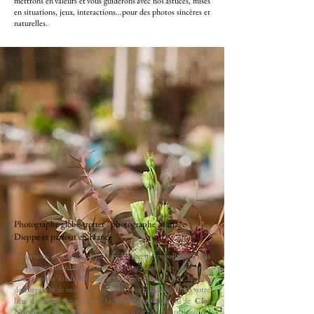
mettrons en valeurs et vous guiderons avec nos astuces, mises
en situations, jeux, interactions...pour des photos sincères et
naturelles.
Photographe globe-trotter : photographe Mariage
Dieppe et partout en France
Nous nous déplaçons partout en France métropolitaine (sans
frais supplémentaire) pour photographier les mariages,
nous serions enchantés de pouvoir venir découvrir la ville
de
Dieppe
et de venir photographier votre mariage dans votre
lieu de réception comme la
Mare du Bois
ou le
Clos
Normand
. Bien entendu, cette liste n'est pas exhaustive.