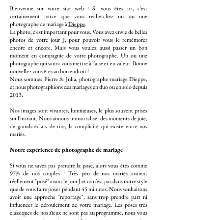
Bienvenue sur votre site web ! Si vous êtes ici, c'est
certainement parce que vous recherchez un ou une
photographe de mariage à
Dieppe
.
La photo, c'est important pour vous. Vous avez envie de belles
photos de votre jour J, pour pouvoir vous le remémorer
encore et encore. Mais vous voulez aussi passer un bon
moment en compagnie de votre photographe. Un ou une
photographe qui saura vous mettre à l'aise et en valeur. Bonne
nouvelle : vous êtes au bon endroit !
Nous sommes Pierre & Julia, photographe mariage Dieppe,
et nous photographions des mariages en duo ou en solo depuis
2013.
Nos images sont vivantes, lumineuses, le plus souvent prises
sur l'instant. Nous aimons immortaliser des moments de joie,
de grands éclats de rire, la complicité qui existe entre nos
mariés.
Notre expérience de photographe de mariage
Si vous ne savez pas prendre la pose, alors vous êtes comme
97% de nos couples ! Très peu de nos mariés avaient
réellement "posé" avant le jour J et ce n'est pas dans notre style
que de vous faire poser pendant 45 minutes. Nous souhaitons
avoir une approche "reportage", sans trop prendre part ni
influencer le déroulement de votre mariage. Les poses très
classiques de nos aïeux ne sont pas au programme, nous vous