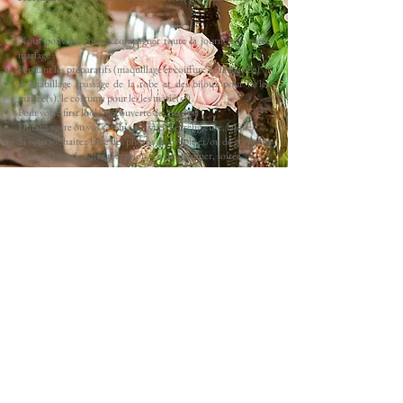
Nous pouvons vous accompagner toute la journée de votre
mariage :
Pendant les préparatifs (maquillage et coiffure de la mariée)
A l'habillage (passage de la robe et des bijoux pour la/les
mariée(s), le costume pour le/les marié(s))
Pour votre first look (découverte des mariés)
Durant votre ou vos cérémonie(s) civile, religieuse, laïque
Si vous souhaitez faire des photos de couple et/ou de groupes
Tout au long de votre réception : cocktail, dîner, soirée
Nous proposons aussi en option :
Albums photo
Tirages
Drone
Borne à Selfie
ou Photobooth
Séance engagement
Séance Day After
Reportage du brunch du lendemain
Les photos que nous vous livrerons par la suite sur clef USB
auront été toutes retouchées.
Voici comment nous fonctionnons :
Parcourez
notre portfolio,
Découvrez
notre blog
,