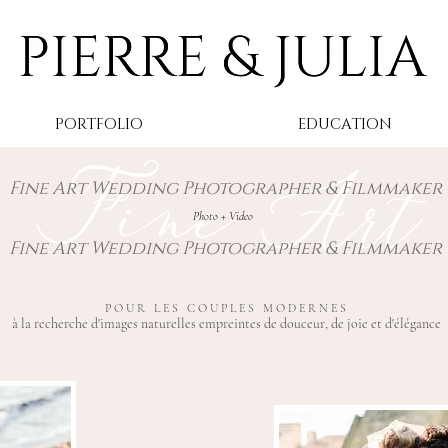
PORTFOLIO
EDUCATION
Fine Art
Fine Art Wedding Photographer & Filmmaker
Photo + Video
Fine Art Wedding Photographer & Filmmaker
POUR LES COUPLES MODERNES
à la recherche d'images naturelles empreintes de douceur, de joie et d'élégance