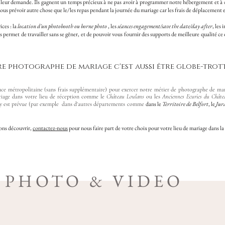
 leur demande. Ils gagnent un temps précieux à ne pas avoir à programmer notre hébergement et à
ous prévoir autre chose que le/les repas pendant la journée du mariage car les frais de déplacement e
ices : la
location d'un photobooth ou borne photo
, les
séances engagement/save the date/day after
, les
s permet de travailler sans se gêner, et de pouvoir vous fournir des supports de meilleure qualité ce
re photographe de mariage c'est aussi être globe-trot
 métropolitaine (sans frais supplémentaire) pour exercer notre métier de photographe de maria
riage dans votre lieu de réception comme le
Château Loulans
ou les
Anciennes Ecuries du Chât
dans le
Territoire de Belfort
, le
Jur
ge y est prévue (par exemple dans d'autres départements comme
ions découvrir,
contactez-nous
pour nous faire part de votre choix pour votre lieu de mariage dans 
 PHOTO & VIDEO