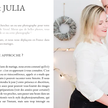
 JULIA
 recherchez un ou une photographe pour votre
 de
Vesoul
.
Mieux que de belles photos, vous
de ce ou cette photographe !
re, et nous nous déplaçons en France dans
os mariages.
e approche ?
aste de mariage, nous avons constaté qu'il n'y
r : c'est en apprenant à vous connaître. C'est
ou en visioconférence, appels et e-mails que
ire à pouvoir raconter votre histoire. Il nous
iendra le jour J entre présence et discrétion,
te assez pour pouvoir vous fournir des images
 préparations (voir des années pour certains!)
r de vos proches, sans passer une heure dans un
rientés vers le style du photojournalisme, qui
sur l'instant, mais sans trop interagir ou