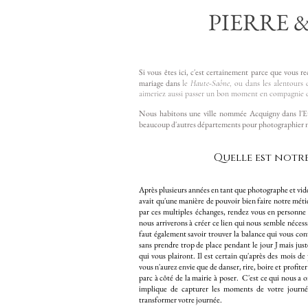
PIERRE &
Si vous êtes ici, c'est certainement parce que vous
mariage dans
le
Haute-Saône
,
ou dans les alentours
aimeriez aussi passer un bon moment en compagnie 
Nous habitons une ville nommée Acquigny dans l'Eu
beaucoup d'autres départements pour photographier n
Quelle est notr
Après plusieurs années en tant que photographe et vidé
avait qu'une manière de pouvoir bien faire notre métie
par ces multiples échanges, rendez vous en personne 
nous arriverons à créer ce lien qui nous semble nécessa
faut également savoir trouver la balance qui vous conv
sans prendre trop de place pendant le jour J mais jus
qui vous plairont. Il est certain qu'après des mois de
vous n'aurez envie que de danser, rire, boire et profite
parc à côté de la mairie à poser
. C'est ce qui nous a o
implique de capturer les moments de votre journée 
transformer votre journée.