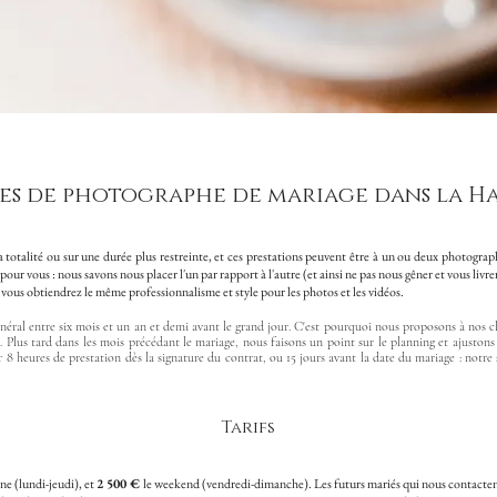
ces de photographe de mariage dans la H
 totalité ou sur une durée plus restreinte, et ces prestations peuvent être à un ou deux photogra
r vous : nous savons nous placer l'un par rapport à l'autre (et ainsi ne pas nous gêner et vous livre
t vous obtiendrez le même professionnalisme et style pour les photos et les vidéos.
éral entre six mois et un an et demi avant le grand jour. C'est pourquoi nous proposons à nos c
e. Plus tard dans les mois précédant le mariage, nous faisons un point sur le planning et ajustons
er 8 heures de prestation dès la signature du contrat, ou 15 jours avant la date du mariage : notr
Tarifs
ne (lundi-jeudi), et
2 500 €
le weekend (vendredi-dimanche). Les futurs mariés qui nous contactent