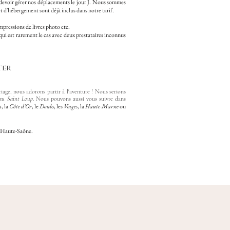
 devoir gérer nos déplacements le jour J. Nous sommes
t d'hébergement sont déjà inclus dans notre tarif.
 impressions de livres photo etc.
 qui est rarement le cas avec deux prestataires inconnus
ter
ge, nous adorons partir à l'aventure ! Nous serions
eau Saint Loup
.
Nous pouvons aussi vous suivre dans
a
, la
Côte d'Or
, le
Doubs
, les
Vosges
, la
Haute-Marne
ou
la Haute-Saône.