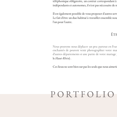
téléphonique obligatoire, un contrat correspondant à
indépendants et autonomes, il n'est pas nécessaire de n
Il est également possible de vous proposer d'autres serv
Le fait d'être un duo habitué à travailler ensemble nou
l'un pour l'autre.
Êt
Nous pouvons nous déplacer un peu partout en France
enchantés de pouvoir venir photographier votre ma
d'autres départements si une partie de votre maria
le
Haut-Rhin
) .
Ces lieux ne sont bien sur pas les seuls que nous aimer
PORTFOLIO