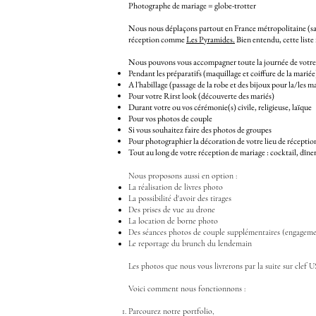
Photographe de mariage = globe-trotter
Nous nous déplaçons partout en France métropolitaine (san
réception comme
Les Pyramides.
Bien entendu, cette liste 
Nous pouvons vous accompagner toute la journée de votre
Pendant les préparatifs (maquillage et coiffure de la mariée
A l'habillage (passage de la robe et des bijoux pour la/les m
Pour votre Rirst look (découverte des mariés)
Durant votre ou vos cérémonie(s) civile, religieuse, laïque
Pour vos photos de couple
Si vous souhaitez faire des photos de groupes
Pour photographier la décoration de votre lieu de réceptio
Tout au long de votre réception de mariage : cocktail, dîner
Nous proposons aussi en option :
La réalisation de livres photo
La possibilité d'avoir des tirages
Des prises de vue au drone
La location de
borne photo
Des
séances photos de couple
supplémentaires (engageme
Le reportage du brunch du lendemain
Les photos que nous vous livrerons par la suite sur clef 
Voici comment nous fonctionnons :
Parcourez
notre portfolio,