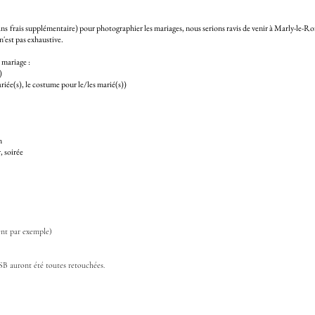
s frais supplémentaire) pour photographier les mariages, nous serions ravis de venir à
Marly-le-Ro
n'est pas exhaustive.
 mariage :
)
ariée(s), le costume pour le/les marié(s))
n
, soirée
nt par exemple)
USB auront été toutes retouchées.