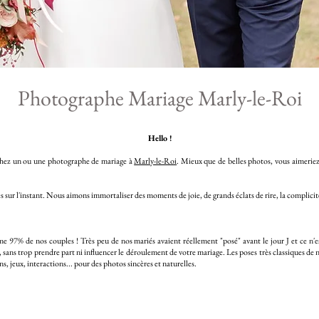
Photographe Mariage Marly-le-Roi
Hello !
erchez un ou une photographe de mariage à
Marly-le-Roi
. Mieux que de belles photos, vous aimerie
s sur l'instant. Nous aimons immortaliser des moments de joie, de grands éclats de rire, la complicité
me 97% de nos couples ! Très peu de nos mariés avaient réellement "posé" avant le jour J et ce n'e
sans trop prendre part ni influencer le déroulement de votre mariage. Les poses très classiques de
, jeux, interactions... pour des photos sincères et naturelles.​​